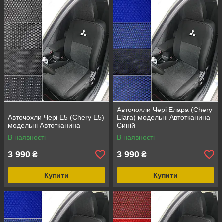
Авточохли Чері Елара (Chery
Авточохли Чері Е5 (Chery E5)
Elara) модельні Автотканина
модельні Автотканина
Синій
В наявності
В наявності
3 990
3 990
₴
₴
Купити
Купити