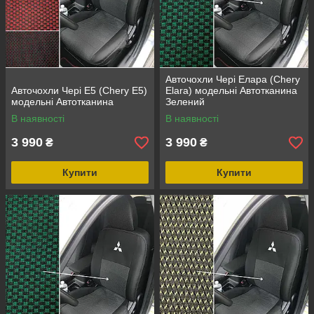
Авточохли Чері Елара (Chery
Авточохли Чері Е5 (Chery E5)
Elara) модельні Автотканина
модельні Автотканина
Зелений
В наявності
В наявності
3 990
3 990
₴
₴
Купити
Купити