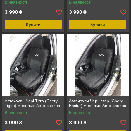
В наявності
В наявності
3 990
3 990
₴
₴
Купити
Купити
Авточохли Чері Тігго (Chery
Авточохли Чері Істар (Chery
Tiggo) модельні Автотканина
Eastar) модельні Автотканина
В наявності
В наявності
3 990
3 990
₴
₴