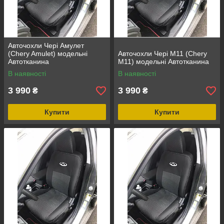
Авточохли Чері Амулет
(Chery Amulet) модельні
Авточохли Чері М11 (Chery
Автотканина
M11) модельні Автотканина
В наявності
В наявності
3 990
3 990
₴
₴
Купити
Купити