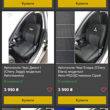
Купити
Купити
Авточохли Чері Джаги \
Авточохли Чері Елара (Chery
(Chery Jaggi) модельні
Elara) модельні
Автотканина
Авто+R[10]Cтканина Сірий
В наявності
В наявності
3 990
3 990
₴
₴
Купити
Купити