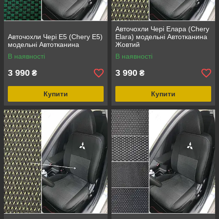
Авточохли Чері Елара (Chery
Авточохли Чері Е5 (Chery E5)
Elara) модельні Автотканина
модельні Автотканина
Жовтий
В наявності
В наявності
3 990
3 990
₴
₴
Купити
Купити