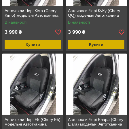
Авточохли Чері Кімо (Chery
Авточохли Чері КуКу (Chery
Kimo) модельні Автотканина
QQ) модельні Автотканина
В наявності
В наявності
3 990
3 990
₴
₴
Купити
Купити
Авточохли Чері Е5 (Chery E5)
Авточохли Чері Елара (Chery
модельні Автотканина
Elara) модельні Автотканина