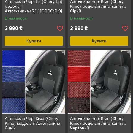
Авточохли Чері Е5 (Chery E5)
Авточохли Чері Кімо (Chery
модельні
Kimo) модельні Автотканина
Автотканина+R[11]CRRC:R[9]
Сірий
C
В наявності
В наявності
3 990
3 990
₴
₴
Купити
Купити
Авточохли Чері Кімо (Chery
Авточохли Чері Кімо (Chery
Kimo) модельні Автотканина
Kimo) модельні Автотканина
Синій
Червоний