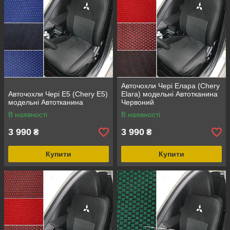
Авточохли Чері Елара (Chery
Авточохли Чері Е5 (Chery E5)
Elara) модельні Автотканина
модельні Автотканина
Червоний
В наявності
В наявності
3 990
3 990
₴
₴
Купити
Купити