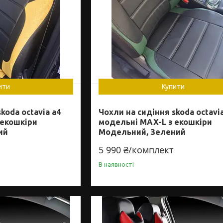
ити
Купити
koda octavia a4
Чохли на сидіння skoda octavi
 екошкіри
модельні MAX-L з екошкіри
ий
Модельний, Зелений
5 990 ₴/комплект
В наявності