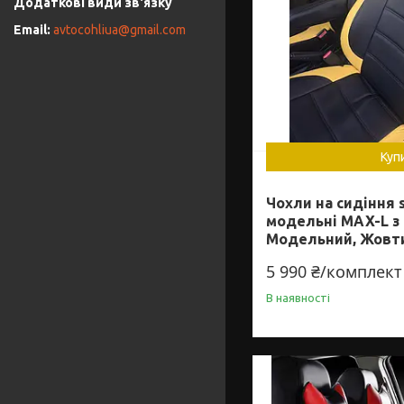
avtocohliua@gmail.com
Куп
Чохли на сидіння s
модельні MAX-L з
Модельний, Жовт
5 990 ₴/комплект
В наявності