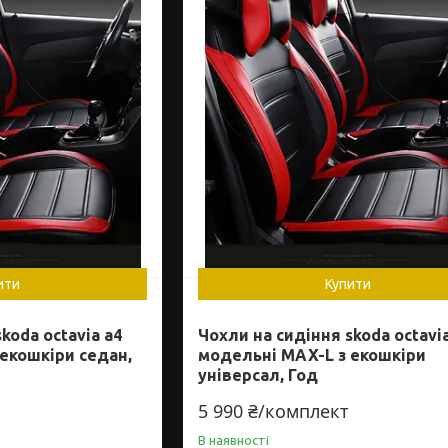
ити
Купити
koda octavia a4
Чохли на сидіння skoda octavi
екошкіри седан,
модельні MAX-L з екошкіри
універсал, Год
5 990 ₴/комплект
В наявності