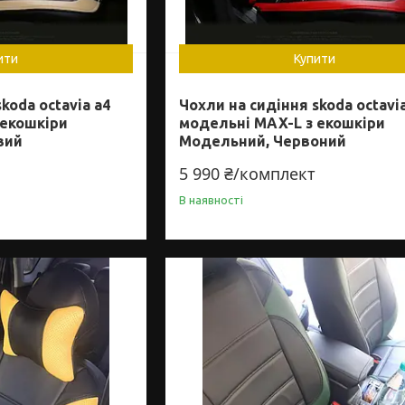
ити
Купити
koda octavia a4
Чохли на сидіння skoda octavi
 екошкіри
модельні MAX-L з екошкіри
вий
Модельний, Червоний
5 990 ₴/комплект
В наявності