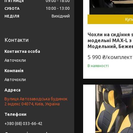
09:00
18:00
ПʼЯТНИЦЯ
10:00
13:00
СУБОТА
Вихідний
НЕДІЛЯ
Куп
Чохли на сидіння s
Контакти
модельні MAX-L з
Модельний, Беже
5 990 ₴/комплект
Авточохли
В наявності
Авточохли
Вулиця Автозаводська будинок
2 індекс 04074, Київ, Україна
+380 (68) 033-66-42