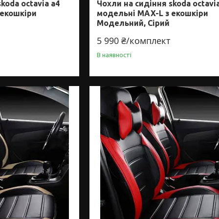
koda octavia a4
Чохли на сидіння skoda octavi
 екошкіри
модельні MAX-L з екошкіри
Модельний, Сірий
5 990 ₴/комплект
В наявності