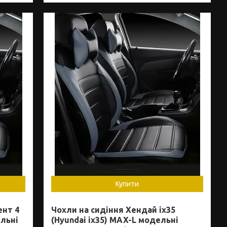
Купити
ент 4
Чохли на сидіння Хендай іх35
ельні
(Hyundai ix35) MAX-L модельні