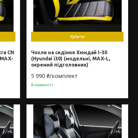
Купити
tra CN
Чохли на сидіння Хюндай І-30
 MAX-
(Hyundai i30) (модельні, MAX-L,
окремий підголовник)
5 990 ₴/комплект
В наявності