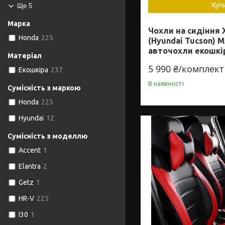
Куп
Ще 5
Марка
Чохли на сидіння 
Honda
225
(Hyundai Tucson) 
авточохли екошкі
Матеріал
5 990 ₴/комплект
Екошкіра
237
В наявності
Сумісність з маркою
Honda
225
Hyundai
12
Сумісність з моделлю
Accent
1
Elantra
2
Getz
1
HR-V
225
I30
1