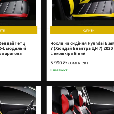
ити
Купити
Хендай Гетц
Чохли на сидіння Hyundai Elan
X-L модельні
7 (Хюндай Елантра ЦН 7) 2020
ра аригона
L екошкіра Білий
5 990 ₴/комплект
В наявності