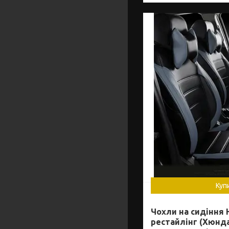
Куп
Чохли на сидіння H
рестайлінг (Хюндай