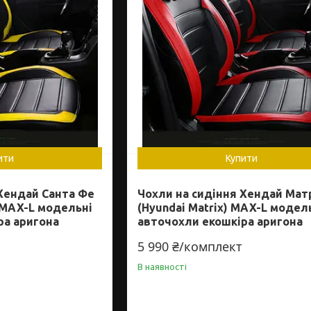
ити
Купити
 Хендай Санта Фе
Чохли на сидіння Хендай Мат
) MAX-L модельні
(Hyundai Matrix) MAX-L модел
ра аригона
авточохли екошкіра аригона
5 990 ₴/комплект
В наявності