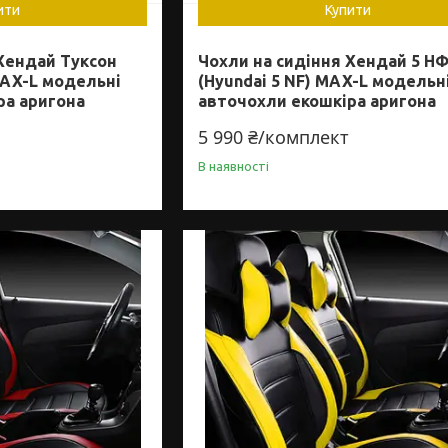
ити
Купити
Хендай Туксон
Чохли на сидіння Хендай 5 Н
MAX-L модельні
(Hyundai 5 NF) MAX-L модельн
ра аригона
авточохли екошкіра аригона
5 990 ₴/комплект
В наявності