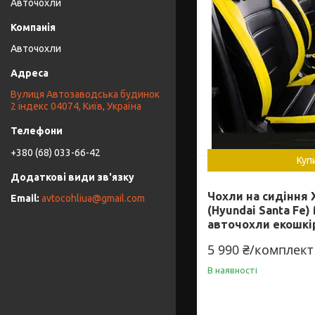
Авточохли
Авточохли
Вулиця Автозаводська будинок
2 індекс 04074, Київ, Україна
+380 (68) 033-66-42
Куп
Чохли на сидіння
avtocohliua@gmail.com
(Hyundai Santa Fe
авточохли екошкі
5 990 ₴/комплект
В наявності