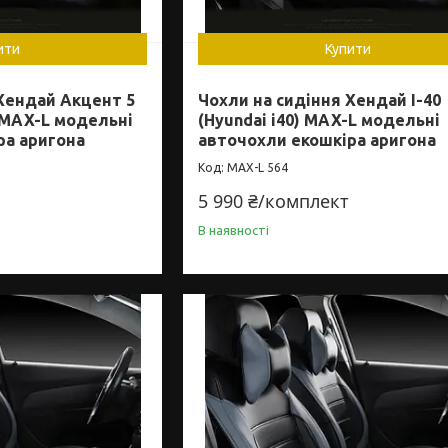
ити
Купити
Хендай Акцент 5
Чохли на сидіння Хендай І-40
) MAX-L модельні
(Hyundai i40) MAX-L модельні
ра аригона
авточохли екошкіра аригона
MAX-L 564
5 990 ₴/комплект
В наявності