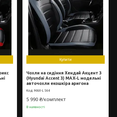
Купити
рикс
Чохли на сидіння Хендай Акцент 3
ьні
(Hyundai Accent 3) MAX-L модельні
авточохли екошкіра аригона
MAX-L 564
5 990 ₴/комплект
В наявності