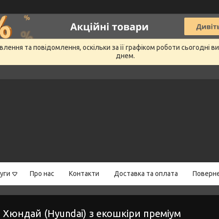
лення та повідомлення, оскільки за її графіком роботи сьогодні 
днем.
уги
Про нас
Контакти
Доставка та оплата
Поверне
 Хюндай (Hyundai) з екошкіри преміум