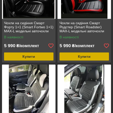
Чохли на сидіння Смарт
Чохли на сидіння Смарт
Форту 1+1 (Smart Fortwo 1+1)
Родстер (Smart Roadster)
MAX-L модельні авточохли
MAX-L модельні авточохли
екошкіра аригона
екошкіра арігона
В наявності
В наявності
5 990
5 990
₴/комплект
₴/комплект
Купити
Купити