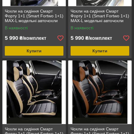
Чохли на сидіння Смарт
Чохли на сидіння Смарт
Форту 1+1 (Smart Fortwo 1+1)
Форту 1+1 (Smart Fortwo 1+1)
MAX-L модельні авточохли
MAX-L модельні авточохли
екошкіра аригона Білий
екошкіра аригона Сірий
В наявності
В наявності
5 990
5 990
₴/комплект
₴/комплект
Купити
Купити
Чохли на сидіння Смарт
Чохли на сидіння Смарт
Форту 1+1 (Smart Fortwo 1+1)
Форту 1+1 (Smart Fortwo 1+1)