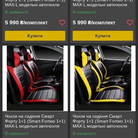
MAX-L модельні авточохли
MAX-L модельні авточохли
екошкіра аригона Бежевий
екошкіра аригона
В наявності
В наявності
Коричневий
5 990
5 990
₴/комплект
₴/комплект
Купити
Купити
Чохли на сидіння Смарт
Чохли на сидіння Смарт
Форту 1+1 (Smart Fortwo 1+1)
Форту 1+1 (Smart Fortwo 1+1)
MAX-L модельні авточохли
MAX-L модельні авточохли
екошкіра аригона Червоний
екошкіра аригона Жовтий
В наявності
В наявності